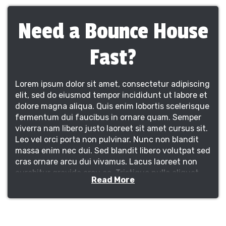
Need a Bounce House
Fast?
Lorem ipsum dolor sit amet, consectetur adipiscing
elit, sed do eiusmod tempor incididunt ut labore et
dolore magna aliqua. Quis enim lobortis scelerisque
fermentum dui faucibus in ornare quam. Semper
viverra nam libero justo laoreet sit amet cursus sit.
Leo vel orci porta non pulvinar. Nunc non blandit
massa enim nec dui. Sed blandit libero volutpat sed
cras ornare arcu dui vivamus. Lacus laoreet non
curabitur gravida arcu ac. Tristique nulla aliquet
Read More
enim tortor at auctor urna nunc id. Mattis
vulputate enim nulla aliquet. Et egestas quis ipsum
suspendisse ultrices gravida dictum fusce. Blandit
libero volutpat sed cras ornare arcu. Viverra nibh